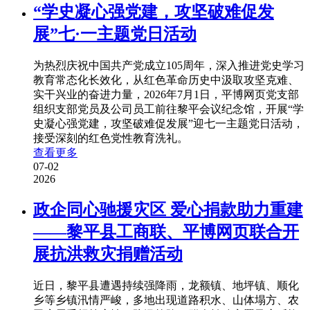
“学史凝心强党建，攻坚破难促发
展”七·一主题党日活动
为热烈庆祝中国共产党成立105周年，深入推进党史学习
教育常态化长效化，从红色革命历史中汲取攻坚克难、
实干兴业的奋进力量，2026年7月1日，平博网页党支部
组织支部党员及公司员工前往黎平会议纪念馆，开展“学
史凝心强党建，攻坚破难促发展”迎七一主题党日活动，
接受深刻的红色党性教育洗礼。
查看更多
07-02
2026
政企同心驰援灾区 爱心捐款助力重建
——黎平县工商联、平博网页联合开
展抗洪救灾捐赠活动
近日，黎平县遭遇持续强降雨，龙额镇、地坪镇、顺化
乡等乡镇汛情严峻，多地出现道路积水、山体塌方、农