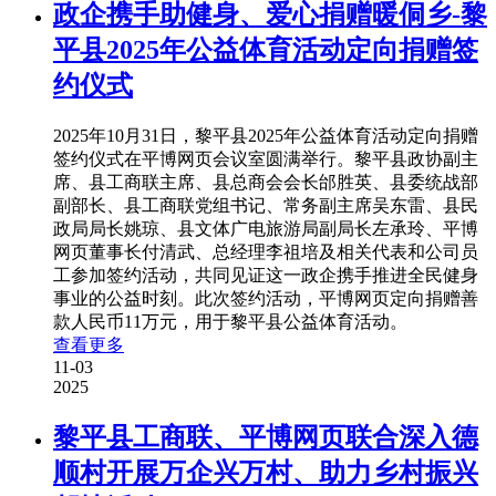
政企携手助健身、爱心捐赠暖侗乡-黎
平县2025年公益体育活动定向捐赠签
约仪式
2025年10月31日，黎平县2025年公益体育活动定向捐赠
签约仪式在平博网页会议室圆满举行。黎平县政协副主
席、县工商联主席、县总商会会长邰胜英、县委统战部
副部长、县工商联党组书记、常务副主席吴东雷、县民
政局局长姚琼、县文体广电旅游局副局长左承玲、平博
网页董事长付清武、总经理李祖培及相关代表和公司员
工参加签约活动，共同见证这一政企携手推进全民健身
事业的公益时刻。此次签约活动，平博网页定向捐赠善
款人民币11万元，用于黎平县公益体育活动。
查看更多
11-03
2025
黎平县工商联、平博网页联合深入德
顺村开展万企兴万村、助力乡村振兴