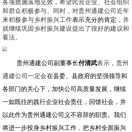
各项措施落地见效
，希望民营企业、社会组织
和群众积极参与。同时，对贵州通建公司近年
来积极参与乡村振兴工作
表示充分的肯定
，
并
就继续巩固乡村振兴建设提出了很好的建议和
看法
。
贵州通建公司副董事长
付清武
表示
，
贵州
通建公司一定会
在县委、县政府的坚强领导和
各部门的关心下，
加快公司高质量发展，
继续
一如既往的
践行
企业
社会责任，回馈社会，并
以此作为
贵州通建公司
义不容辞的职责
。
我们
将进一步投身乡村振兴工作，
把
乡村全面振兴