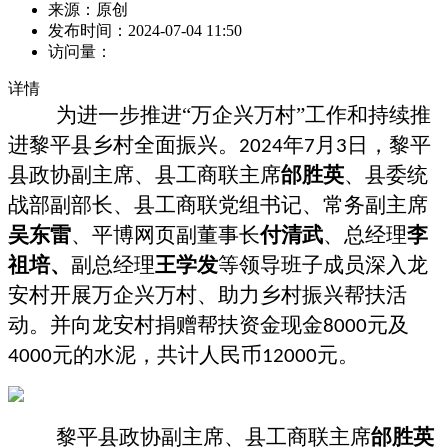
来源：
原创
发布时间：
2024-07-04 11:50
访问量：
详情
为进一步
推进
“万企兴万村”工作
和
持续
推
进
黎平县
乡村全面振兴
。
年
月
日，黎平
202
4
7
3
县政协副主席、县工商联主席
邰胜英
、
县委统
战部副部长、县工商联党组书记、常务副主席
吴东雷
、平博网页副董事长
付清武
、
总经理
李
祖培
、
副
总经理
王学发
等领导班子成员深入龙
安村
开展
万企兴万村
、
助力
乡村振兴
帮扶
活
动。
并
向龙安村捐赠帮扶资金
现金
元
及
8000
元的水泥，
共计人民币
元。
4000
12000
黎平县政协副主席、县工商联主席
邰胜英