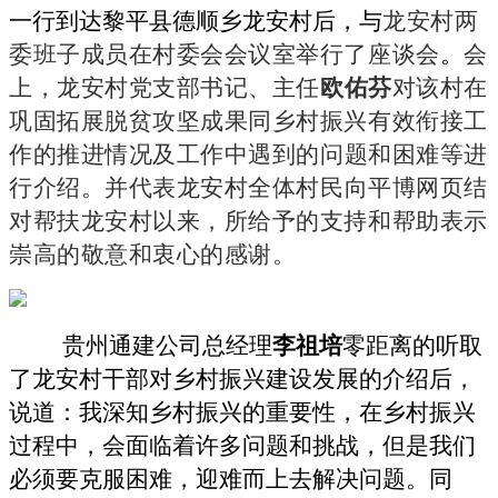
一行
到达黎平县德顺乡龙安村后，
与
龙安村两
委班子成员
在
村委会会议室举行了座谈会
。
会
上，
龙安村
党支部书记、主任
欧佑芬
对
该村
在
巩固拓展脱贫攻坚成果同乡村振兴有效衔接工
作
的
推进情况及工作中遇到
的
问题和困难等
进
行
介绍。
并代表龙安村全体村民
向平博网页结
对帮扶龙安村以来，所给予的支持和帮助表示
崇高的敬意和衷心的感谢。
贵州通建公司
总经理
李祖培
零距离的听取
了
龙安
村干部对乡村
振兴
建设发展的介绍
后
，
说道：我深知乡村振兴的重要性
，在
乡村振兴
过程
中，
会
面临着许多问题和挑战
，
但是
我们
必须要克服困难，迎难而上去解决问题。同