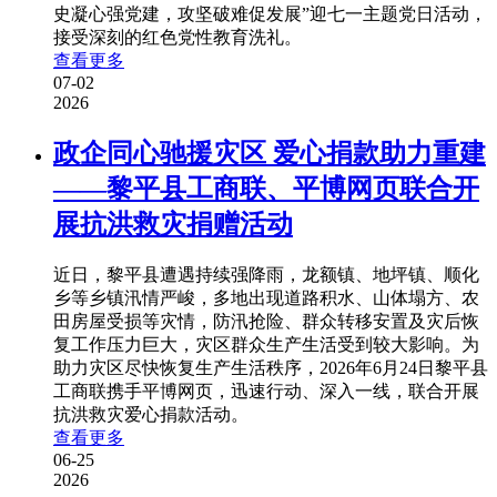
史凝心强党建，攻坚破难促发展”迎七一主题党日活动，
接受深刻的红色党性教育洗礼。
查看更多
07-02
2026
政企同心驰援灾区 爱心捐款助力重建
——黎平县工商联、平博网页联合开
展抗洪救灾捐赠活动
近日，黎平县遭遇持续强降雨，龙额镇、地坪镇、顺化
乡等乡镇汛情严峻，多地出现道路积水、山体塌方、农
田房屋受损等灾情，防汛抢险、群众转移安置及灾后恢
复工作压力巨大，灾区群众生产生活受到较大影响。为
助力灾区尽快恢复生产生活秩序，2026年6月24日黎平县
工商联携手平博网页，迅速行动、深入一线，联合开展
抗洪救灾爱心捐款活动。
查看更多
06-25
2026