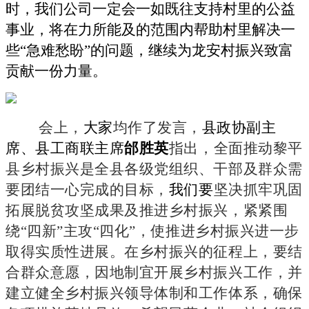
时，
我们公司一定会一如既往支持村里的公益
事业，将在力所能及的范围内帮助村里解决一
些
“急难愁盼”的问题，继续为龙安村振兴致富
贡献一份力量。
会上，
大家
均作了发言，
县政协副主
席、县工商联主席
邰胜英
指出，
全面
推动
黎平
县乡村振兴是
全县各级党组织、干部
及
群众
需
要
团结一心
完成的目标，
我们要
坚决抓牢巩固
拓展脱贫攻坚成果
及
推进乡村振兴，紧紧围
绕
“四新”主攻“四化”，
使
推进乡村振兴
进一步
取得实质性进展
。在乡村振兴的征程上，要结
合群众意愿，因地制宜开展乡村振兴工作，并
建立健全乡村振兴领导体制和工作体系，确保